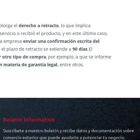
 otorga el
derecho a retracto
, lo que implica
ervicio o recibió el producto, y en este último caso,
 la empresa
enviar una confirmación escrita del
, el plazo de retracto se extiende a
90 días
.El
r otro tipo de compra
, por ejemplo, a que se informe
 materia de garantía legal,
entre otros.
Boletín Informativo
Suscríbete a nuestro boletín y recibe datos y documentación sobre
comercio exterior que puede ayudarte a potenciar tu negocio.