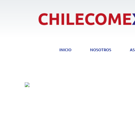
Ir
al
contenido
INICIO
NOSOTROS
AS