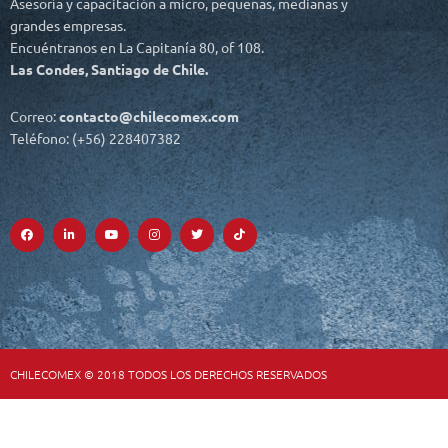
Asesoría y capacitación a micro, pequeñas, medianas y
grandes empresas.
Encuéntranos en La Capitanía 80, of 108.
Las Condes, Santiago de Chile.
Correo:
contacto@chilecomex.com
Teléfono: (+56) 228407382
F
L
Y
I
T
T
a
i
o
n
w
i
c
n
u
s
i
k
e
k
t
t
t
t
b
e
u
a
t
o
o
d
b
g
e
k
o
i
e
r
r
k
n
a
-
-
m
f
i
n
CHILECOMEX © 2018 TODOS LOS DERECHOS RESERVADOS