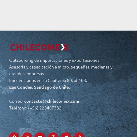
Outsourcing de importaciones y exportaciones.
Asesoría y capacitación a micro, pequeñas, medianas y
grandes empresas.
Encuéntranos en La Capitanía 80, of 108.
Las Condes, Santiago de Chile.
Correo:
contacto@chilecomex.com
Teléfono: (+56) 228407382
F
L
Y
I
T
T
a
i
o
n
w
i
c
n
u
s
i
k
e
k
t
t
t
t