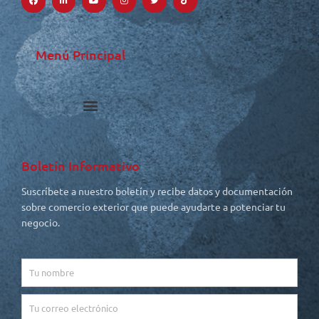
b
e
u
a
t
o
o
d
b
g
e
k
o
i
e
r
r
k
n
a
-
-
m
f
i
Menú Principal
n
Boletín Informativo
Suscríbete a nuestro boletín y recibe datos y documentación
sobre comercio exterior que puede ayudarte a potenciar tu
negocio.
Name
Email